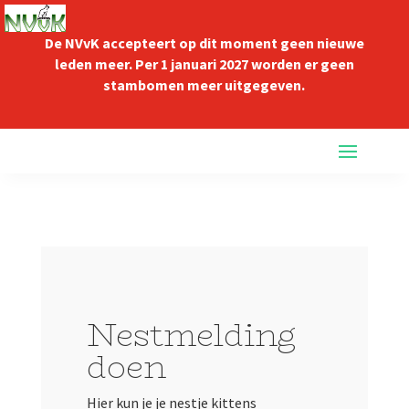
De NVvK accepteert op dit moment geen nieuwe
leden meer. Per 1 januari 2027 worden er geen
stambomen meer uitgegeven.
Nestmelding
doen
Hier kun je je nestje kittens