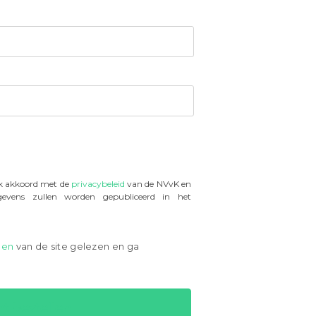
ik akkoord met de
privacybeleid
van de NVvK en
vens zullen worden gepubliceerd in het
den
van de site gelezen en ga
int bestellen