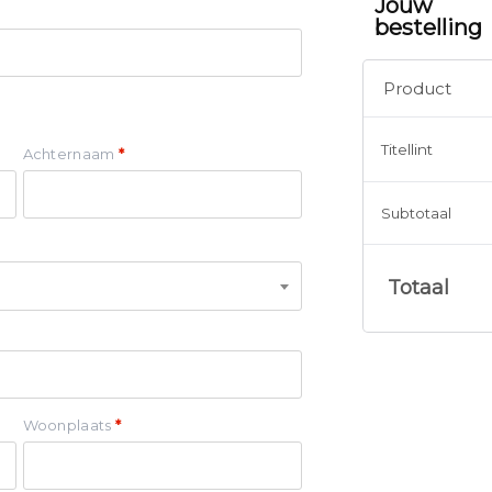
Jouw
bestelling
Product
Titellint
Achternaam
*
Subtotaal
Totaal
Woonplaats
*